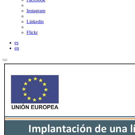
Instagram
Linkedin
Flickr
es
en