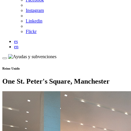
Instagram
Linkedin
Flickr
es
en
Reino Unido
One St. Peter's Square, Manchester