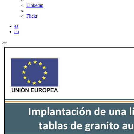
Linkedin
Flickr
es
en